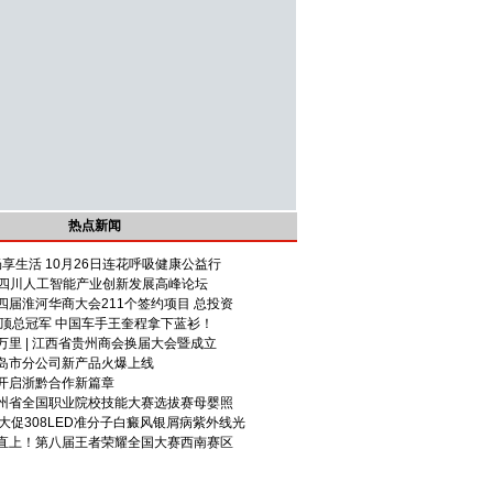
热点新闻
畅享生活 10月26日连花呼吸健康公益行
024四川人工智能产业创新发展高峰论坛
四届淮河华商大会211个签约项目 总投资
特登顶总冠军 中国车手王奎程拿下蓝衫！
里 | 江西省贵州商会换届大会暨成立
岛市分公司新产品火爆上线
开启浙黔合作新篇章
州省全国职业院校技能大赛选拔赛母婴照
大促308LED准分子白癜风银屑病紫外线光
直上！第八届王者荣耀全国大赛西南赛区