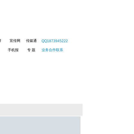
牌
宣传网
传媒通
QQ1873945222
手机报
专 题
业务合作联系