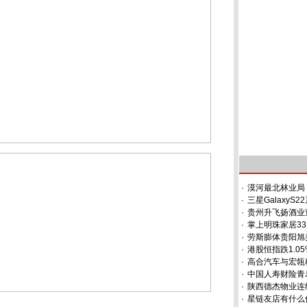
·
漠河最北林业局：
·
三星Galaxy
·
贵州升飞扬酒业
·
掌上明珠家居33
·
劳斯膨体贵阳旭
·
港股恒指跌1.0
·
高合汽车与宏瓴
·
中国人寿财险青
·
陕西德杰物业连
·
星链友店有什么