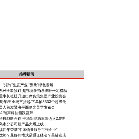
推荐新闻
“矩阵”生态产业 “聚焦”绿色发展
S22系列全款预订 超视觉夜拍系统轻松定格精
董事长张廷升邀出席良策集团产业投资会
周年庆 全场三折起/下单抽3333个超级免
美人首发暨海平面冷光美学发布会
5% 瑞声科技领跌蓝筹
科技战略合作 推动新能源车险迈入2.0智
岛市分公司新产品火爆上线
续四年荣膺“中国物业服务百强企业”
优势？最好的模式是通证经济？星链友店