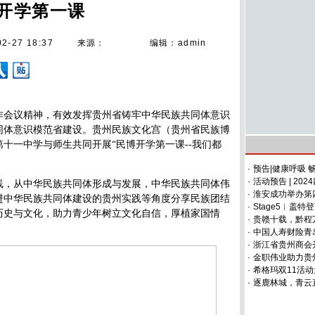
开学第一课
02-27 18:37
来源：
编辑：admin
作会议精神，有效发挥贵州省铸牢中华民族共同体意识
同体意识模范省建设。贵州民族文化宫（贵州省民族博
十一中学与师生共同开展“民博开学第一课--我们都
·
预告|健康呼吸 
·
活动预告 | 2
线，从中华民族共同体形成与发展，中华民族共同体伟
·
淮安成功举办第
进中华民族共同体建设的贵州实践等角度分享民族团结
·
Stage5︱盖
历史与文化，助力青少年树立文化自信，厚植家国情
·
贵赣十载，黔程万
·
中国人寿财险青
·
浙江省贵州商会
·
金职伟业助力贵
·
希格玛双11活动
·
逐鹿林城，青云