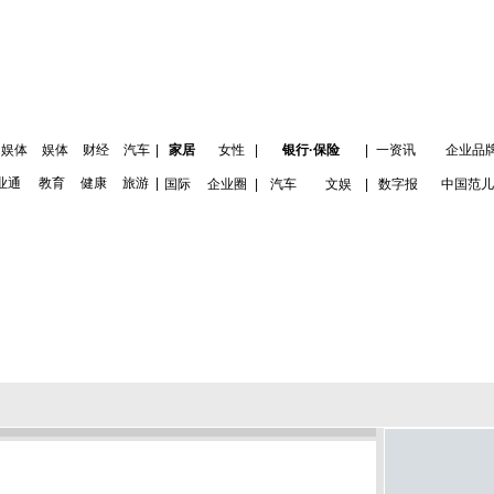
娱体
娱体
财经
汽车
|
家居
女性
|
银行·保险
|
一资讯
企业品
业通
教育
健康
旅游
|
国际
企业圈
|
汽车
文娱
|
数字报
中国范儿