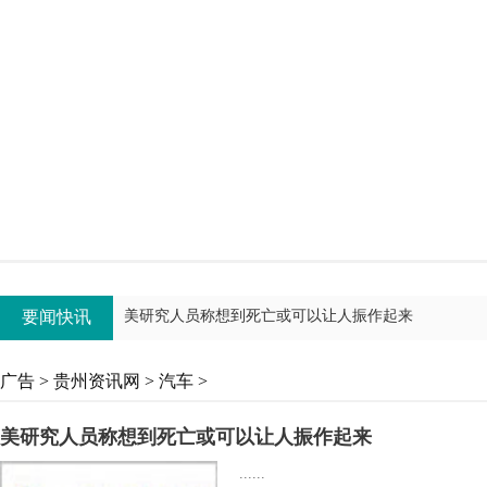
炸死数十平民？驻阿富汗美军承认“很可能”
近观青瓦台：“韩流”示威好像演唱会
英国脱欧：没那么简单!没那么统一!
要闻快讯
美研究人员称想到死亡或可以让人振作起来
广告
>
贵州资讯网
>
汽车
>
美研究人员称想到死亡或可以让人振作起来
......